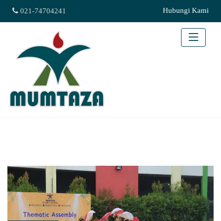
Hubungi Kami
021-74704241